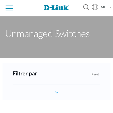
ME|FR
For Home
For Business
For Industry
Support
Unmanaged Switches
Filtrer par
Reset