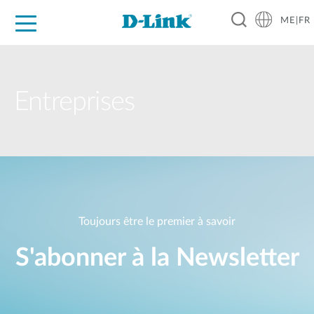
ME|FR
For Home
For Business
For Industry
Support
Entreprises
Toujours être le premier à savoir
S'abonner à la Newsletter