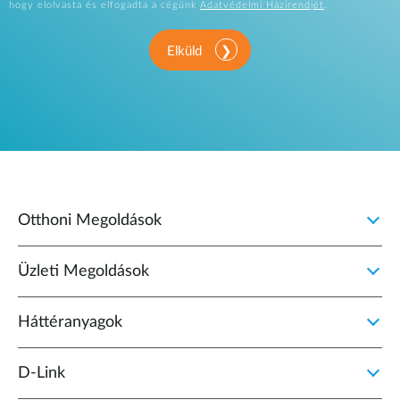
hogy elolvasta és elfogadta a cégünk
Adatvédelmi Házirendjét
.
Elküld
Otthoni Megoldások
Üzleti Megoldások
Háttéranyagok
D‑Link