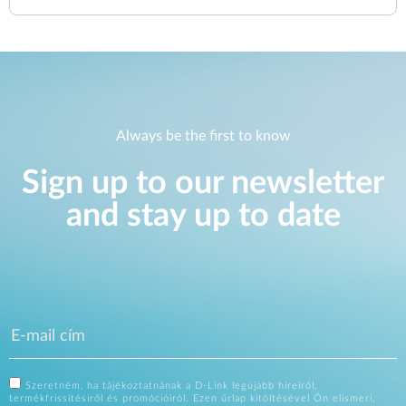
Always be the first to know
Sign up to our newsletter
and stay up to date
Szeretném, ha tájékoztatnának a D-Link legújabb híreiről,
termékfrissítésiről és promócióiról. Ezen űrlap kitöltésével Ön elismeri,