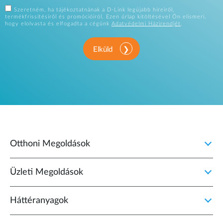
Szeretném, ha tájékoztatnának a D-Link legújabb híreiről,
termékfrissítésiről és promócióiról. Ezen űrlap kitöltésével Ön elismeri,
hogy elolvasta és elfogadta a cégünk
Adatvédelmi Házirendjét
.
Elküld
Otthoni Megoldások
Üzleti Megoldások
Háttéranyagok