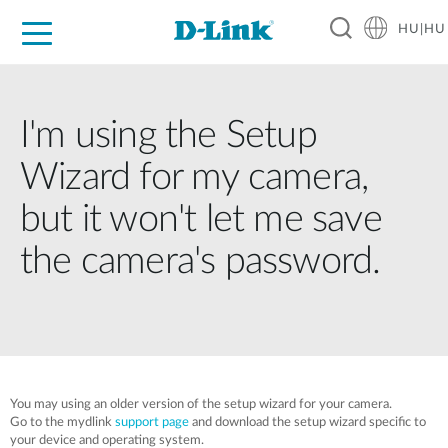
HU|HU
Otthoni Megoldások
Üzleti Megoldások
Ipar
Támogatás
Resources
Partnerek
I'm using the Setup
Wizard for my camera,
but it won't let me save
the camera's password.
You may using an older version of the setup wizard for your camera.
Go to the mydlink
support page
and download the setup wizard specific to
your device and operating system.