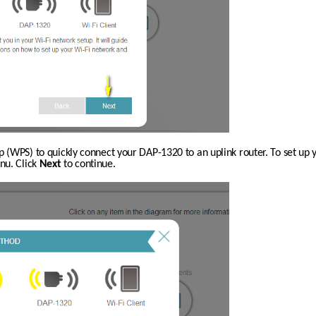
p (WPS) to quickly connect your DAP-1320 to an uplink router. To set up 
u. Click 
Next
 to continue.