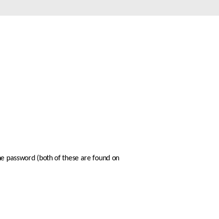
automatizálás
Okos
oszlopok
he password (both of these are found on 