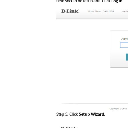
field should be left blank. Click 
Log In
.
Step 5: Click 
Setup Wizard
.