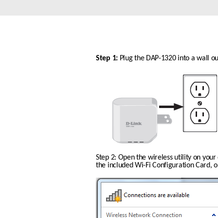
Nem
managelhető
Switchek
PoE Switch
Step 1: 
Plug the DAP-1320 into a wall out
Kiegészítők
Management
Hol
kapható
Media
Cloud
konverter
hálózati
management
Akzív optika
Hálózati
DAC kábel
vezérlő
PoE Adapter
Step 2: Open the wireless utility on you
the included Wi-Fi Configuration Card, or