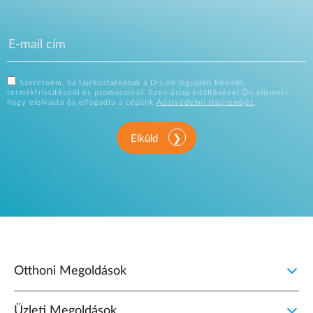
Szeretném, ha tájékoztatnának a D-Link legújabb híreiről,
termékfrissítésiről és promócióiról. Ezen űrlap kitöltésével Ön elismeri,
hogy elolvasta és elfogadta a cégünk
Adatvédelmi Házirendjét
.
Elküld
Otthoni Megoldások
Üzleti Megoldások