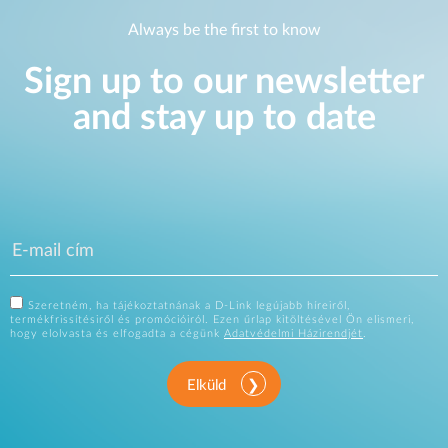
Always be the first to know
Sign up to our newsletter
and stay up to date
Szeretném, ha tájékoztatnának a D-Link legújabb híreiről,
termékfrissítésiről és promócióiról. Ezen űrlap kitöltésével Ön elismeri,
hogy elolvasta és elfogadta a cégünk
Adatvédelmi Házirendjét
.
Elküld