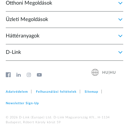
Otthoni Megoldások
Üzleti Megoldások
Háttéranyagok
D‑Link
HU|HU
Adatvédelem
Felhasználási feltételek
Sitemap
Newsletter Sign‑Up
© 2026 D‑Link (Europe) Ltd. D-Link Magyarország Kft., H-1134
Budapest, Róbert Károly körút 59