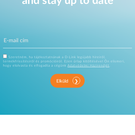
and stay up to date
Szeretném, ha tájékoztatnának a D-Link legújabb híreiről,
termékfrissítésiről és promócióiról. Ezen űrlap kitöltésével Ön elismeri,
hogy elolvasta és elfogadta a cégünk
Adatvédelmi Házirendjét
.
Elküld