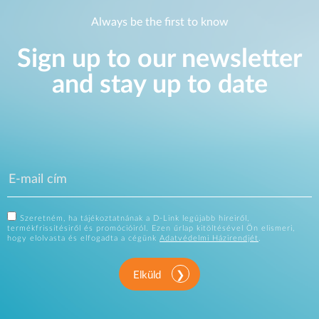
Always be the first to know
Sign up to our newsletter
and stay up to date
Szeretném, ha tájékoztatnának a D-Link legújabb híreiről,
termékfrissítésiről és promócióiról. Ezen űrlap kitöltésével Ön elismeri,
hogy elolvasta és elfogadta a cégünk
Adatvédelmi Házirendjét
.
Elküld