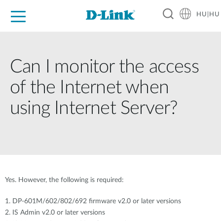
HU|HU
Otthoni Megoldások
Üzleti Megoldások
Ipar
Támogatás
Resources
Partnerek
Can I monitor the access
of the Internet when
using Internet Server?
Yes. However, the following is required:
1. DP-601M/602/802/692 firmware v2.0 or later versions
2. IS Admin v2.0 or later versions