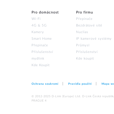
Pro domácnost
Pro firmu
Wi‑Fi
Přepínače
4G & 5G
Bezdrátové sítě
Kamery
Nuclias
Smart Home
IP kamerové systémy
Přepínače
Průmysl
Příslušenství
Příslušenství
mydlink
Kde koupit
Kde Koupit
Ochrana soukromí
Pravidla použití
Mapa w
© 2012‑2025 D‑Link (Europe) Ltd. D-Link Česká republika,
PRAGUE 4