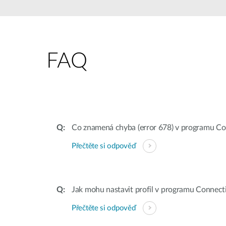
Jednoduché
inteligentní
přepínače
Nespravované
FAQ
přepínače
PoE
přepínače
Příslušenství
Správa
Kde koupit
Co znamená chyba (error 678) v programu C
Mediální
Cloudová
konvertory
správa sítě
Přečtěte si odpověď
Aktivní
Síťové
opticka
kontroléry
DAC kabely
Jak mohu nastavit profil v programu Connec
PoE
adaptéry
Přečtěte si odpověď