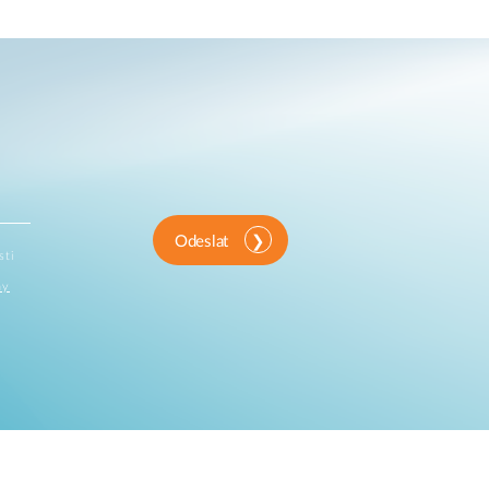
Odeslat
sti
ny