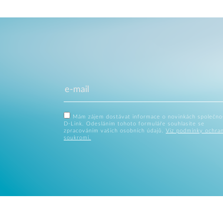
Mám zájem dostávat informace o novinkách společno
D-Link. Odesláním tohoto formuláře souhlasíte se
zpracováním vašich osobních údajů.
Viz podmínky ochra
soukromí.