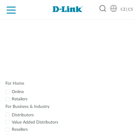
CZ|CS
Pro domácnost
Pro firmu
Pro průmysl
Kde koupit
Podpora
Zdroje
Partneři
Where to Buy
For Home
Online
Retailers
For Business & Industry
Distributors
Value Added Distributors
Resellers