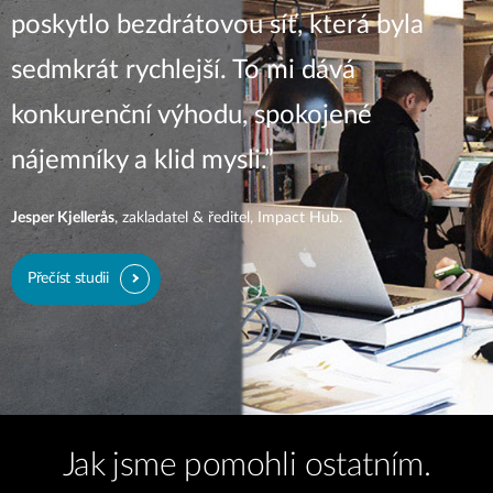
poskytlo bezdrátovou síť, která byla
sedmkrát rychlejší. To mi dává
konkurenční výhodu, spokojené
nájemníky a klid mysli.”
Jesper Kjellerås
, zakladatel & ředitel, Impact Hub.
Přečíst studii
Jak jsme pomohli ostatním.