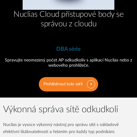
Nuclias Cloud přístupové body se
správou z cloudu
DBA série
Spravujte neomezený počet AP odkudkoliv s aplikací Nuclias nebo z
webového prohlížeče.
Prohlédnout tuto sérii
Výkonná správa sítě odkudkoli
Nuclias je vysoce výkonný nástroj pro správu sítě s nákladově
efektivní škálovatelností a řešením pro každý typ podnikání.