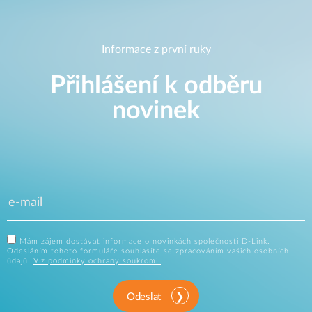
Informace z první ruky
Přihlášení k odběru
novinek
Mám zájem dostávat informace o novinkách společnosti D-Link.
Odesláním tohoto formuláře souhlasíte se zpracováním vašich osobních
údajů.
Viz podmínky ochrany soukromí.
Odeslat