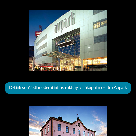
D-Link součástí moderní infrastruktury v nákupním centru Aupark