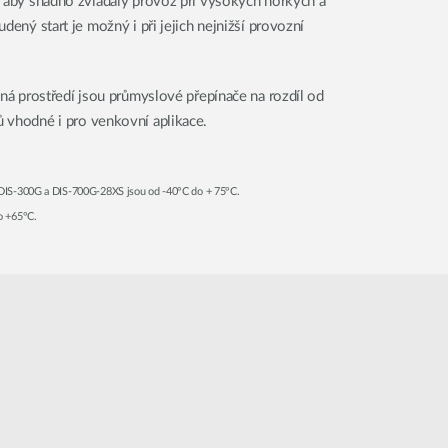
, aby snadno zvládaly provoz při vysokých horkých a
dený start je možný i při jejich nejnižší provozní
zná prostředí jsou průmyslové přepínače na rozdíl od
 vhodné i pro venkovní aplikace.
 DIS-300G a DIS-700G-28XS jsou od -40°C do + 75°C.
o +65°C.