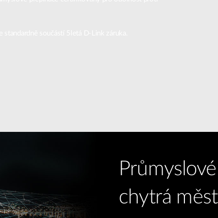
e standardně součástí 5letá D-Link záruka.
Průmyslové
chytrá měst