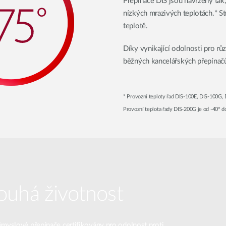
Přepínače DIS jsou navrženy tak
nízkých mrazivých teplotách.* Stu
teplotě.
Díky vynikající odolnosti pro rů
běžných kancelářských přepínačů
* Provozní teploty řad DIS-100E, DIS-100G,
Provozní teplota řady DIS-200G je od -40° d
ouhá životnost
myslové přepínače certifikovány pro odolnost proti