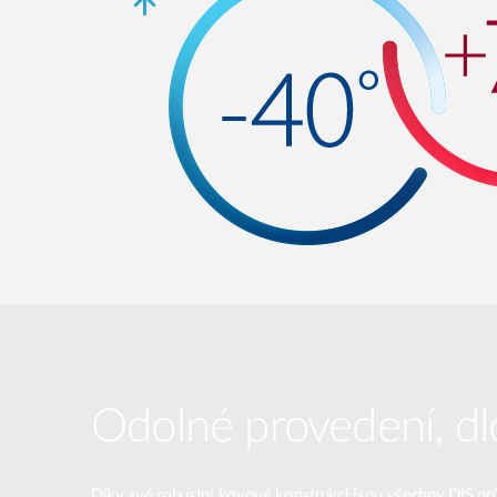
Odolné provedení, dl
Díky své robustní kovové konstrukci jsou všechny DIS prů