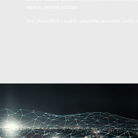
vibracím, nárazům a pádům.
Jsme přesvědčeni o kvalitě robustního provedení a proto j