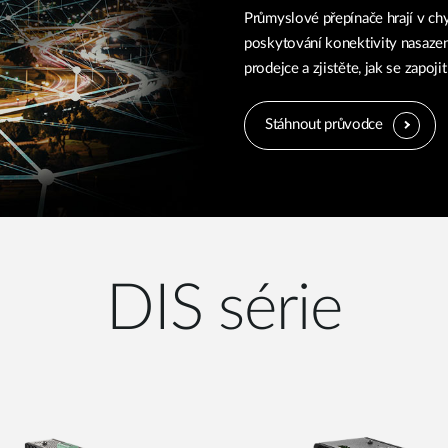
Průmyslové přepínače hrají v ch
poskytování konektivity nasazen
prodejce a zjistěte, jak se zapoji
Stáhnout průvodce
DIS série