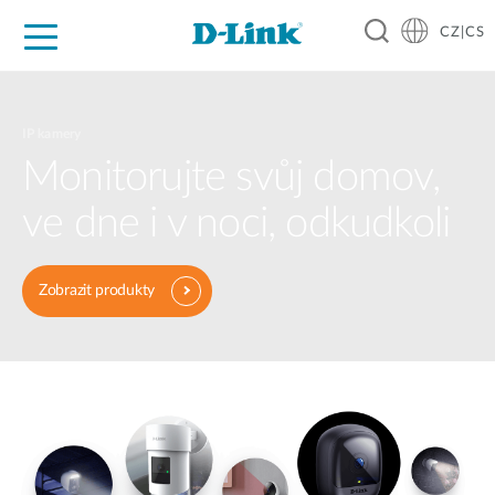
CZ|CS
Pro domácnost
Pro firmu
Pro průmysl
Kde koupit
Podpora
Zdroje
Partneři
IP kamery
Monitorujte svůj domov,
ve dne i v noci, odkudkoli
Zobrazit produkty