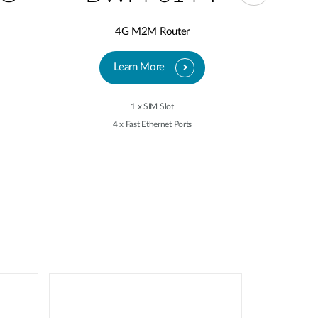
4G M2M Router
Learn More
1 x SIM Slot
4 x Fast Ethernet Ports