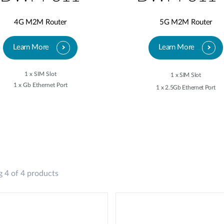
4G M2M Router
5G M2M Router
Learn More
Learn More
1 x SIM Slot
1 x SIM Slot
1 x Gb Ethernet Port
1 x 2.5Gb Ethernet Port
 4 of 4 products