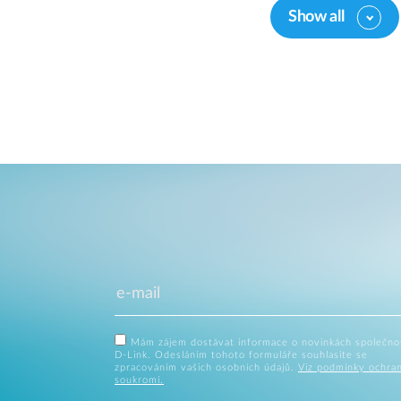
Show all
Mám zájem dostávat informace o novinkách společno
D-Link. Odesláním tohoto formuláře souhlasíte se
zpracováním vašich osobních údajů.
Viz podmínky ochra
soukromí.