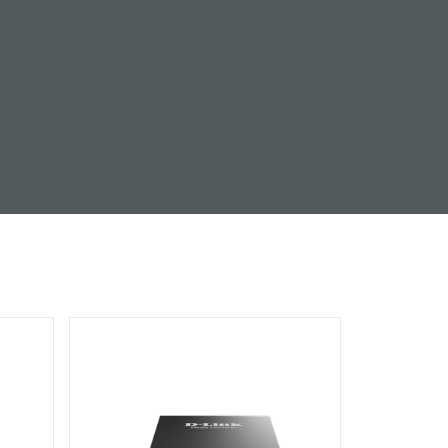
dohled
Automatizace
budov
Inteligentní
sloupy