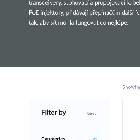
transceivery, stohovací a propojovací kabe
Jednoduché
inteligentní
PoE injektory, přidávají přepínačům další 
přepínače
tak, aby síť mohla fungovat co nejlépe.
Nespravované
přepínače
PoE
přepínače
Příslušenství
Správa
Kde koupit
Mediální
Cloudová
Showing
konvertory
správa sítě
Aktivní
Síťové
opticka
kontroléry
Filter by
DAC kabely
Reset
PoE
adaptéry
Categories