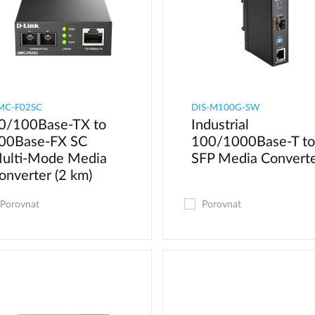
MC-F02SC
DIS‑M100G‑SW
0/100Base-TX to
Industrial
00Base-FX SC
100/1000Base‑T to
ulti-Mode Media
SFP Media Convert
onverter (2 km)
Porovnat
Porovnat