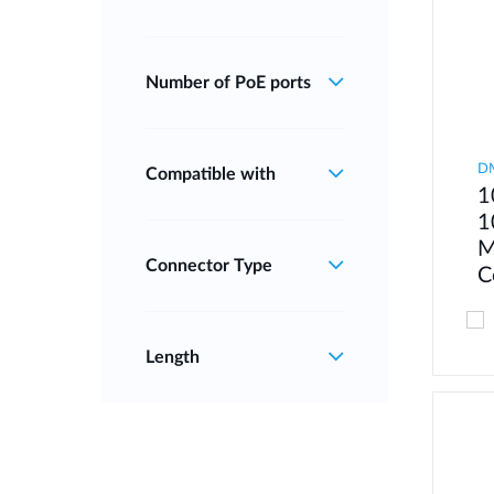
Number of PoE ports
D
Compatible with
1
1
M
Connector Type
C
Length