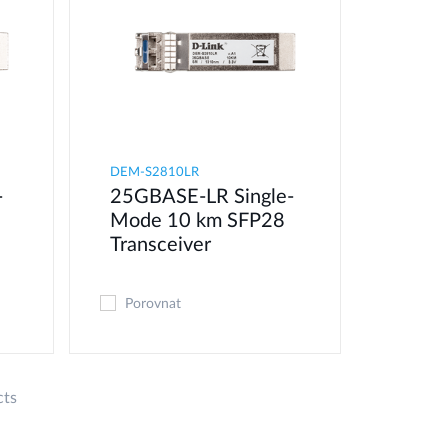
DEM-S2810LR
-
25GBASE-LR Single-
8
Mode 10 km SFP28
Transceiver
Porovnat
cts