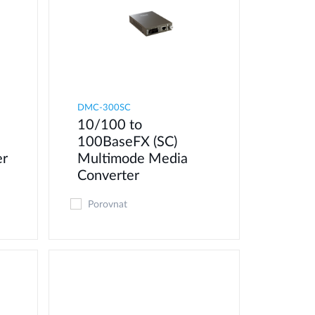
DMC-300SC
10/100 to
100BaseFX (SC)
er
Multimode Media
Converter
Porovnat