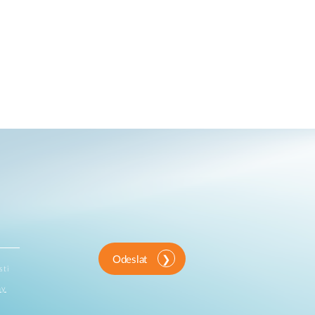
Odeslat
sti
ny