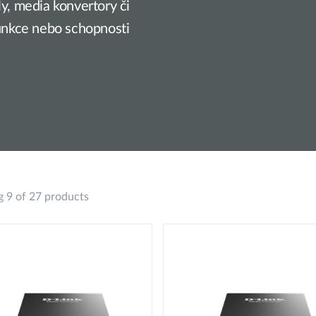
ly, media konvertory či
funkce nebo schopnosti
 9 of 27 products