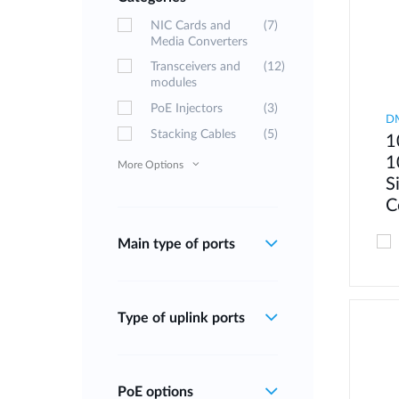
NIC Cards and
(7)
Media Converters
Transceivers and
(12)
modules
PoE Injectors
(3)
D
Stacking Cables
(5)
1
1
More Options
S
C
Main type of ports
Type of uplink ports
PoE options