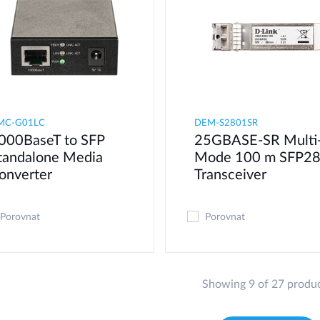
MC-G01LC
DEM-S2801SR
000BaseT to SFP
25GBASE-SR Multi
tandalone Media
Mode 100 m SFP2
onverter
Transceiver
Porovnat
Porovnat
Showing 9 of 27 produ