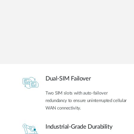
Jednoduché
inteligentní
přepínače
Nespravované
přepínače
PoE
přepínače
Příslušenství
Správa
Kde koupit
Dual-SIM Failover
Mediální
Cloudová
konvertory
správa sítě
Two SIM slots with auto-failover
Aktivní
Síťové
opticka
kontroléry
redundancy to ensure uninterrupted cellular
WAN connectivity.
DAC kabely
PoE
adaptéry
Industrial-Grade Durability