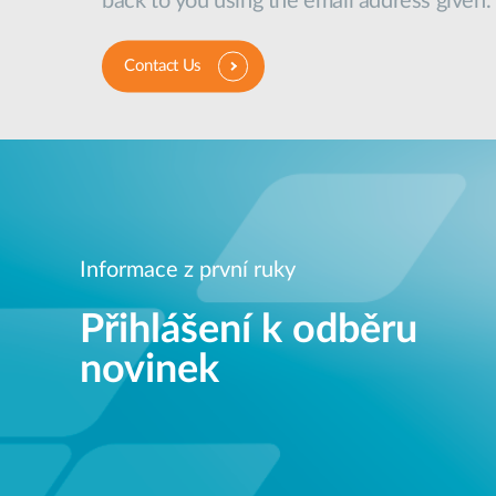
back to you using the email address given.
Contact Us
Informace z první ruky
Přihlášení k odběru
novinek