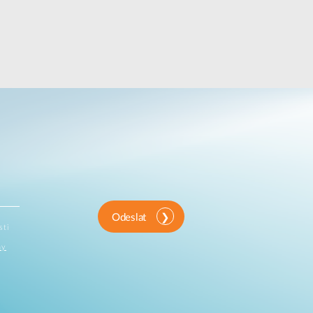
Odeslat
sti
ny