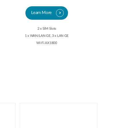
Learn More
2 x SIM Slots
1 x WAN/LAN GE, 3 x LAN GE
Wi-Fi AX1800