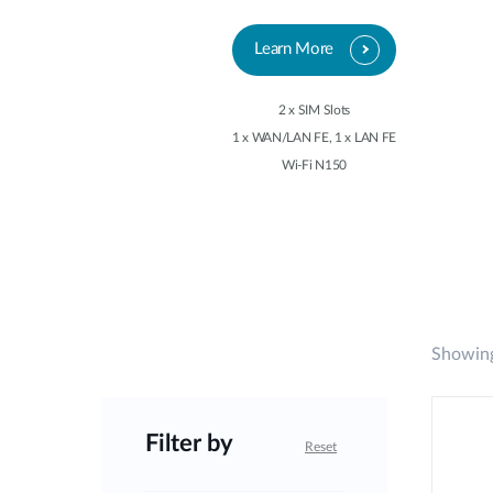
Learn More
2 x SIM Slots
1 x WAN/LAN FE, 1 x LAN FE
Wi-Fi N150
Showing
Filter by
Reset