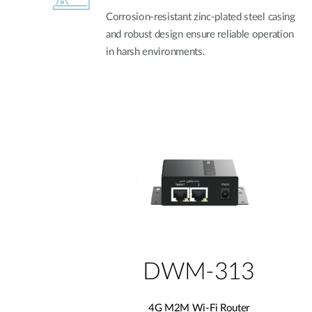
Corrosion-resistant zinc-plated steel casing
and robust design ensure reliable operation
in harsh environments.
DWM-313
4G M2M Wi-Fi Router