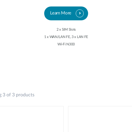
Learn More
2 x SIM Slots
1 x WAN/LAN FE, 3 x LAN FE
Wi-Fi N300
 3 of 3 products