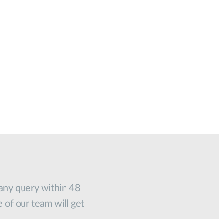
 any query within 48
e of our team will get