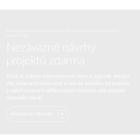
Průzkumy na místě nebo vzdáleně vám pomohou porozumět vašim
požadavkům.
Nezávazné návrhy
projektů zdarma
Ať už se jedná o zcela novou síť nebo o upgrade stávající
sítě, bezplatný nezávazný průzkum projektu od jednoho
z našich vysoce kvalifikovaných techniků vám pomůže
posoudit vaši síť.
Kontaktovat odborníka