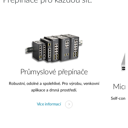
Přepínače pro každou síť.
Průmyslové přepínače
Robustní, odolné a spolehlivé. Pro výrobu, venkovní
Micr
aplikace a drsná prostředí.
Self-conta
Více informací
s