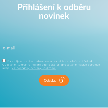
Přihlášení k odběru
novinek
Mám zájem dostávat informace o novinkách společnosti D-Link.
Odesláním tohoto formuláře souhlasíte se zpracováním vašich osobních
údajů.
Viz podmínky ochrany soukromí.
Odeslat