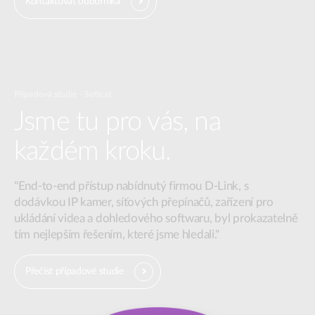
Kontaktovat odborníka
Případová studie - Softcat
Jsme tu pro vás, na
každém kroku.
"End-to-end přístup nabídnutý firmou D-Link, s
dodávkou IP kamer, síťových přepínačů, zařízení pro
ukládání videa a dohledového softwaru, byl prokazatelně
tím nejlepším řešením, které jsme hledali."
Přečíst případové studie