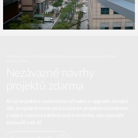
Průzkumy na místě nebo vzdáleně vám pomohou porozumět vašim
požadavkům.
Nezávazné návrhy
projektů zdarma
Ať už se jedná o zcela novou síť nebo o upgrade stávající
sítě, bezplatný nezávazný průzkum projektu od jednoho
z našich vysoce kvalifikovaných techniků vám pomůže
posoudit vaši síť.