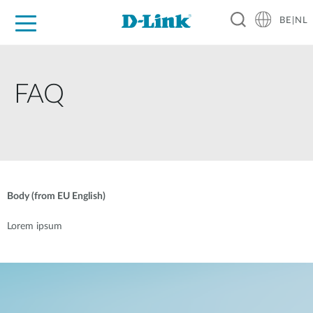
BE|NL
Voor Thuis
Business
Industrial
Support
Resources
Partners
FAQ
Body (from EU English)
Lorem ipsum