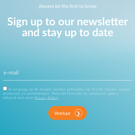
Always be the first to know
Sign up to our newsletter
and stay up to date
Ik wil graag op de hoogte worden gehouden van D-Link nieuws, nieuwe
producten en aanbiedingen. Door dit formulier te versturen, gaat u
akkoord met onze
Privacy Policy
.
Verstuur