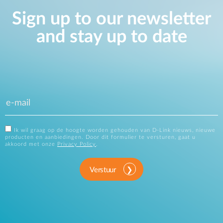
Sign up to our newsletter
and stay up to date
Ik wil graag op de hoogte worden gehouden van D-Link nieuws, nieuwe
producten en aanbiedingen. Door dit formulier te versturen, gaat u
akkoord met onze
Privacy Policy
.
Verstuur