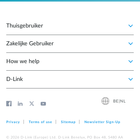
Thuisgebruiker
Zakelijke Gebruiker
How we help
D‑Link
BE|NL
Privacy
Terms of use
Sitemap
Newsletter Sign‑Up
© 2026 D‑Link (Europe) Ltd. D-Link Benelux, PO Box 48, 5480 AA