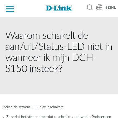
BE|NL
Voor Thuis
Business
Industrial
Support
Resources
Partners
Waarom schakelt de
aan/uit/Status-LED niet in
wanneer ik mijn DCH-
S150 insteek?
Indien de stroom-LED niet inschakelt:
Zorg dat het stopcontact dat u gebruikt goed werkt. Probeer een