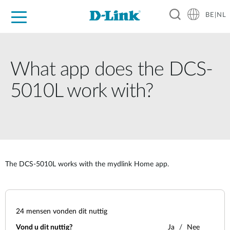
BE|NL
Voor Thuis
Business
Industrial
Support
Resources
Partners
What app does the DCS-
5010L work with?
The DCS-5010L works with the mydlink Home app.
24
mensen vonden dit nuttig
Vond u dit nuttig?
Ja
Nee