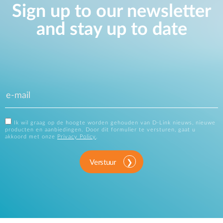
Sign up to our newsletter
and stay up to date
Ik wil graag op de hoogte worden gehouden van D-Link nieuws, nieuwe
producten en aanbiedingen. Door dit formulier te versturen, gaat u
akkoord met onze
Privacy Policy
.
Verstuur