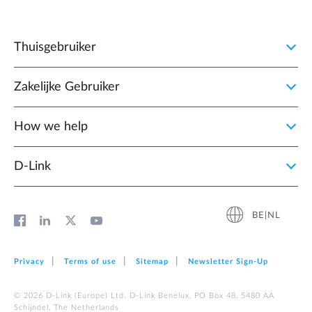
Thuisgebruiker
Zakelijke Gebruiker
How we help
D‑Link
BE|NL
Privacy
Terms of use
Sitemap
Newsletter Sign‑Up
© 2026 D‑Link (Europe) Ltd. D-Link Benelux, PO Box 48, 5480 AA
Schijndel, The Netherlands