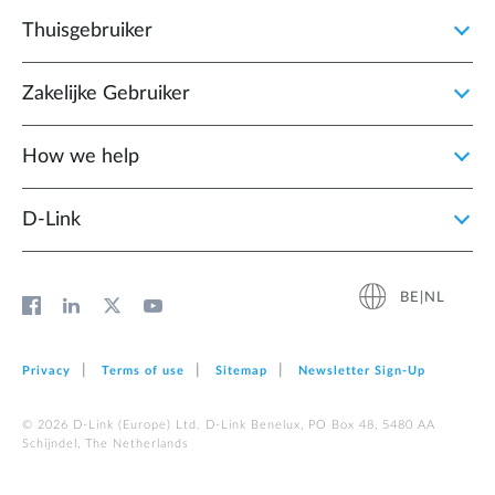
Thuisgebruiker
Zakelijke Gebruiker
How we help
D‑Link
BE|NL
Privacy
Terms of use
Sitemap
Newsletter Sign‑Up
© 2026 D‑Link (Europe) Ltd. D-Link Benelux, PO Box 48, 5480 AA
Schijndel, The Netherlands