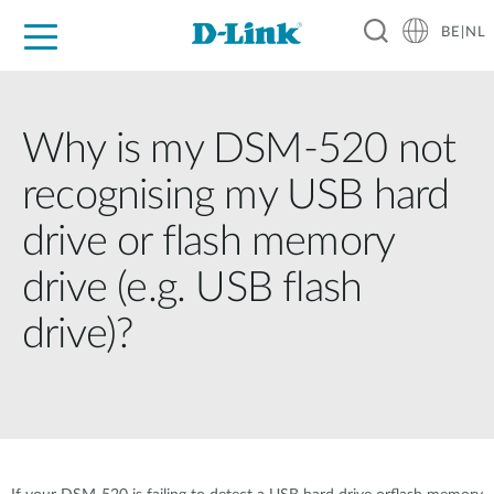
BE|NL
Voor Thuis
Business
Industrial
Support
Resources
Partners
Why is my DSM-520 not
recognising my USB hard
drive or flash memory
drive (e.g. USB flash
drive)?