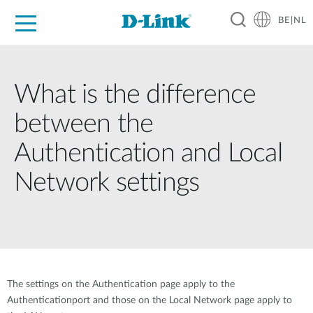
BE|NL
Voor Thuis
Business
Industrial
Support
Resources
Partners
What is the difference
between the
Authentication and Local
Network settings
The settings on the Authentication page apply to the
Authenticationport and those on the Local Network page apply to