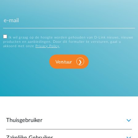
Ik wil graag op de hoogte worden gehouden van D-Link nieuws, nieuwe
producten en aanbiedingen. Door dit formulier te versturen, gaat u
akkoord met onze
Privacy Policy
.
Verstuur
Thuisgebruiker