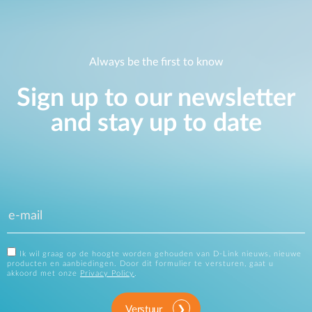
Always be the first to know
Sign up to our newsletter
and stay up to date
Ik wil graag op de hoogte worden gehouden van D-Link nieuws, nieuwe
producten en aanbiedingen. Door dit formulier te versturen, gaat u
akkoord met onze
Privacy Policy
.
Verstuur