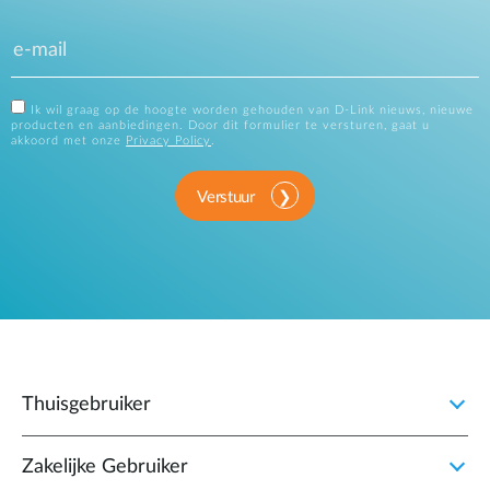
Ik wil graag op de hoogte worden gehouden van D-Link nieuws, nieuwe
producten en aanbiedingen. Door dit formulier te versturen, gaat u
akkoord met onze
Privacy Policy
.
Verstuur
Thuisgebruiker
Zakelijke Gebruiker