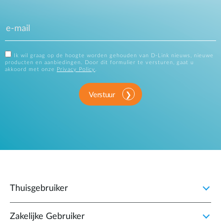
Ik wil graag op de hoogte worden gehouden van D-Link nieuws, nieuwe
producten en aanbiedingen. Door dit formulier te versturen, gaat u
akkoord met onze
Privacy Policy
.
Verstuur
Thuisgebruiker
Zakelijke Gebruiker