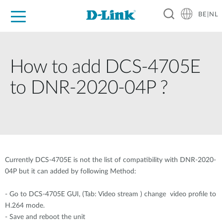
BE|NL
Voor Thuis
Business
Industrial
Support
Resources
Partners
How to add DCS-4705E
to DNR-2020-04P ?
Currently DCS-4705E is not the list of compatibility with DNR-2020-
04P but it can added by following Method:
- Go to DCS-4705E GUI, (Tab: Video stream ) change video profile to
H.264 mode.
- Save and reboot the unit