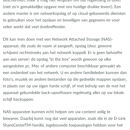
beschermen, maar u mag niet vergeten om dat regelmatig te doen
(niet zo'n gemakkelijke opgave met ons huidige drukke leven!). Een
andere manier is om netwerkopslag of op cloud-gebaseerde diensten
te gebruiken voor het opslaan en beveiligen van gegevens en voor
velen werkt dat veel doeltreffender.
Dit kan men doen met een Network Attached Storage (NAS)-
apparaat, die zoals de naam al aangeeft, opslag (dwz. gewone
schijven) rechtstreeks aan het netwerk koppelt. Er is geen behoefte
aan een server; de opslag "in the box" wordt gewoon op elke
aangesloten pc, Mac of andere computer beschikbaar gemaakt als
een onderdeel van het netwerk. U en andere familieleden kunnen dan
foto's, muziek en andere bestanden op die gedeelde mappen opslaan,
in plaats van op uw eigen harde schijf, of met behulp van de met het
apparaat gebundelde back-upsoftware regelmatig alles op uw lokale
schijf backuppen.
NAS-apparaten kunnen echt helpen om uw content veilig te
bewaren. Daarbij komt nog dat veel apparaten, zoals die in de D-Link
ShareCenterTM-familie, ingebouwde toepassingen hebben voor het