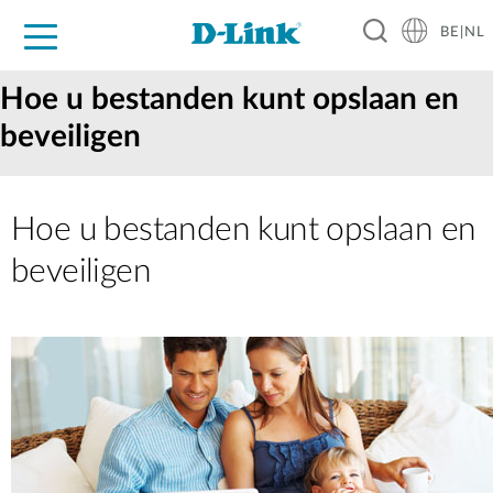
BE|NL
Voor Thuis
Business
Industrial
Support
Resources
Partners
Hoe u bestanden kunt opslaan en
beveiligen
Hoe u bestanden kunt opslaan en
beveiligen