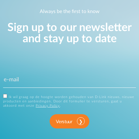
Always be the first to know
Sign up to our newsletter
and stay up to date
Ik wil graag op de hoogte worden gehouden van D-Link nieuws, nieuwe
producten en aanbiedingen. Door dit formulier te versturen, gaat u
akkoord met onze
Privacy Policy
.
Verstuur