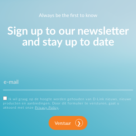
Always be the first to know
Sign up to our newsletter
and stay up to date
Ik wil graag op de hoogte worden gehouden van D-Link nieuws, nieuwe
producten en aanbiedingen. Door dit formulier te versturen, gaat u
akkoord met onze
Privacy Policy
.
Verstuur