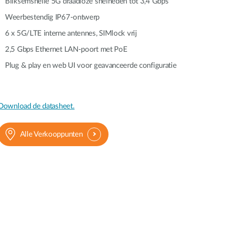
Bliksemsnelle 5G draadloze snelheden tot 3,4 Gbps
Smart
Weerbestendig IP67-ontwerp
Building
Smart Pole
6 x 5G/LTE interne antennes, SIMlock vrij
2,5 Gbps Ethernet LAN-poort met PoE
Plug & play en web UI voor geavanceerde configuratie
Download de datasheet.
Alle Verkooppunten