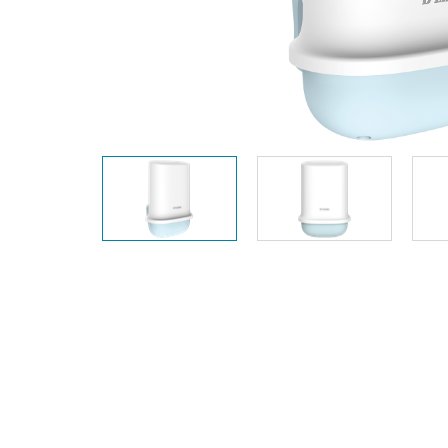
Unmanaged
Switches
PoE
Switches
Accessoires
Management
Waar te
Koop
Cloud
Mediaconverters
Network
Management
Active
Fibers
Network
Controllers
Direct
Attach
Cables
PoE
Adapters