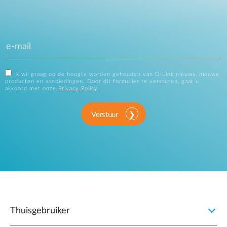
Ik wil graag op de hoogte worden gehouden van D-Link nieuws, nieuwe
producten en aanbiedingen. Door dit formulier te versturen, gaat u
akkoord met onze
Privacy Policy
.
Verstuur
Thuisgebruiker