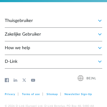
Thuisgebruiker
Zakelijke Gebruiker
How we help
D‑Link
BE|NL
Privacy
Terms of use
Sitemap
Newsletter Sign‑Up
© 2026 D‑Link (Europe) Ltd. D-Link Benelux, PO Box 48, 5480 AA