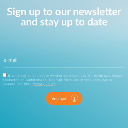
Sign up to our newsletter
and stay up to date
Ik wil graag op de hoogte worden gehouden van D-Link nieuws, nieuwe
producten en aanbiedingen. Door dit formulier te versturen, gaat u
akkoord met onze
Privacy Policy
.
Verstuur