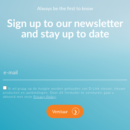
Always be the first to know
Sign up to our newsletter
and stay up to date
Ik wil graag op de hoogte worden gehouden van D-Link nieuws, nieuwe
producten en aanbiedingen. Door dit formulier te versturen, gaat u
akkoord met onze
Privacy Policy
.
Verstuur