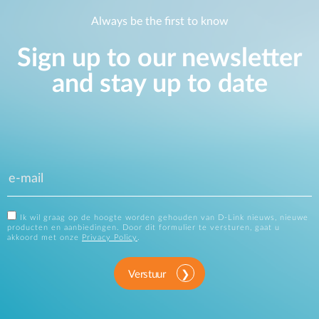
Always be the first to know
Sign up to our newsletter
and stay up to date
Ik wil graag op de hoogte worden gehouden van D-Link nieuws, nieuwe
producten en aanbiedingen. Door dit formulier te versturen, gaat u
akkoord met onze
Privacy Policy
.
Verstuur