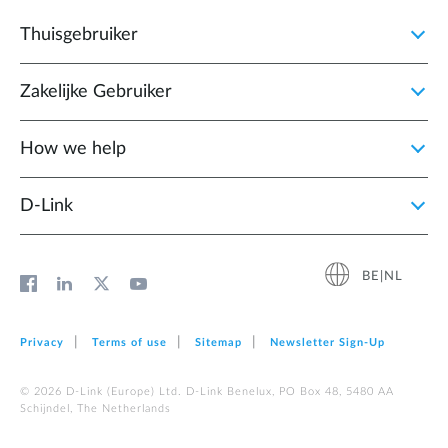
Thuisgebruiker
Zakelijke Gebruiker
How we help
D‑Link
BE|NL
Privacy
Terms of use
Sitemap
Newsletter Sign‑Up
© 2026 D‑Link (Europe) Ltd. D-Link Benelux, PO Box 48, 5480 AA
Schijndel, The Netherlands