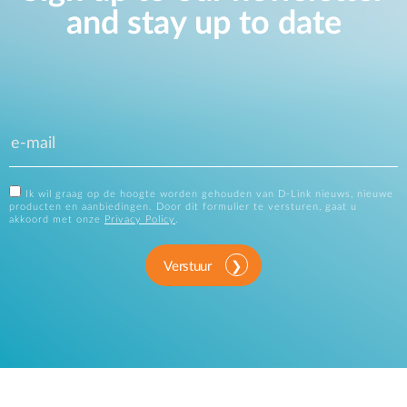
and stay up to date
Ik wil graag op de hoogte worden gehouden van D-Link nieuws, nieuwe
producten en aanbiedingen. Door dit formulier te versturen, gaat u
akkoord met onze
Privacy Policy
.
Verstuur