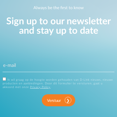
Always be the first to know
Sign up to our newsletter
and stay up to date
Ik wil graag op de hoogte worden gehouden van D-Link nieuws, nieuwe
producten en aanbiedingen. Door dit formulier te versturen, gaat u
akkoord met onze
Privacy Policy
.
Verstuur