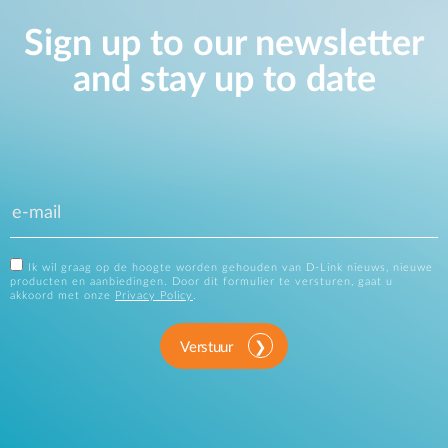
Sign up to our newsletter
and stay up to date
Ik wil graag op de hoogte worden gehouden van D-Link nieuws, nieuwe
producten en aanbiedingen. Door dit formulier te versturen, gaat u
akkoord met onze
Privacy Policy
.
Verstuur