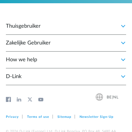
Thuisgebruiker
Zakelijke Gebruiker
How we help
D‑Link
BE|NL
Privacy
Terms of use
Sitemap
Newsletter Sign‑Up
© 2026 D‑Link (Europe) Ltd. D-Link Benelux, PO Box 48, 5480 AA