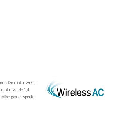
edt. De router werkt
kunt u via de 2,4
 online games speelt