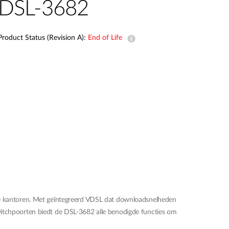
DSL-3682
Smart
Building
Smart Pole
Product Status (Revision A):
End of Life
e kantoren. Met geïntegreerd VDSL dat downloadsnelheden
switchpoorten biedt de DSL-3682 alle benodigde functies om