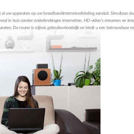
 al uw apparaten op uw breedbandinternetverbinding aansluit. Simultaan d
ral in huis zonder onderbrekingen internetten, HD-video’s streamen en inte
aten. De router is stijlvol, gebruiksvriendelijk en biedt u een betrouwbaar 