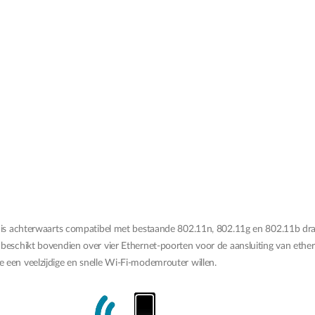
chterwaarts compatibel met bestaande 802.11n, 802.11g en 802.11b draadl
 beschikt bovendien over vier Ethernet-poorten voor de aansluiting van ether
 een veelzijdige en snelle Wi-Fi-modemrouter willen.