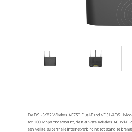
Unmanaged
Switches
PoE
Switches
Accessoires
Management
Waar te
Koop
Cloud
Mediaconverters
Network
Management
Active
Fibers
Network
Controllers
Direct
Attach
Cables
PoE
Adapters
De DSL-3682 Wireless AC750 Dual-Band VDSL/ADSL Modem Ro
tot 100 Mbps ondersteunt, de nieuwste Wireless AC Wi-Fi-tec
een veilige, supersnelle internetverbinding tot stand te breng