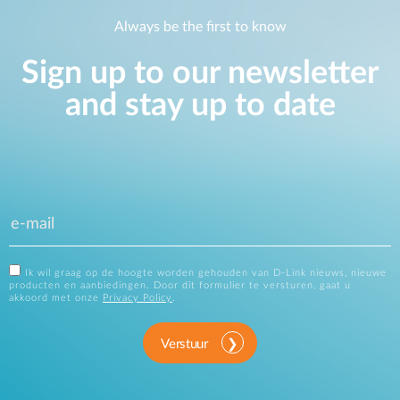
Always be the first to know
Sign up to our newsletter
and stay up to date
Ik wil graag op de hoogte worden gehouden van D-Link nieuws, nieuwe
producten en aanbiedingen. Door dit formulier te versturen, gaat u
akkoord met onze
Privacy Policy
.
Verstuur