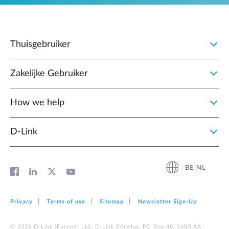
Thuisgebruiker
Zakelijke Gebruiker
How we help
D‑Link
BE|NL
Privacy
Terms of use
Sitemap
Newsletter Sign‑Up
© 2026 D‑Link (Europe) Ltd. D-Link Benelux, PO Box 48, 5480 AA