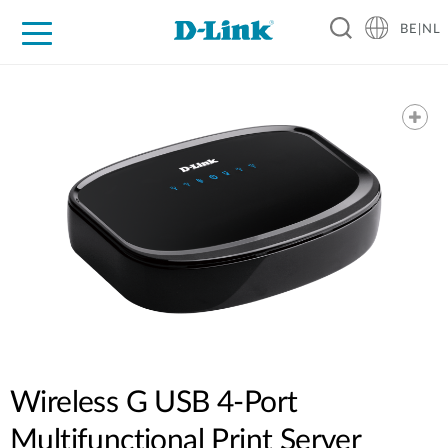
BE|NL
Voor Thuis
Business
Industrial
Support
Resources
Partners
Wireless G USB 4-Port
Multifunctional Print Server