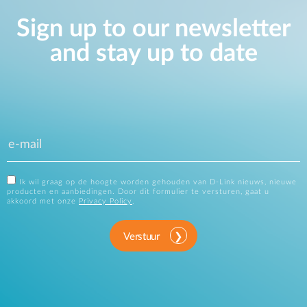
Sign up to our newsletter
and stay up to date
Ik wil graag op de hoogte worden gehouden van D-Link nieuws, nieuwe
producten en aanbiedingen. Door dit formulier te versturen, gaat u
akkoord met onze
Privacy Policy
.
Verstuur