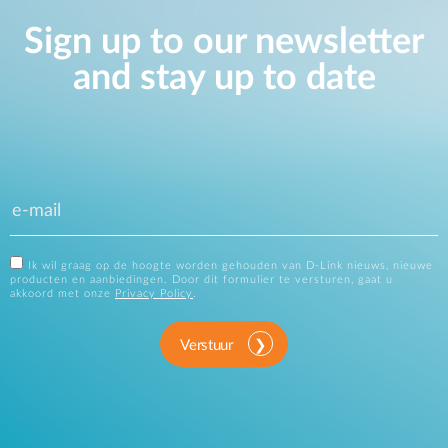
Sign up to our newsletter
and stay up to date
Ik wil graag op de hoogte worden gehouden van D-Link nieuws, nieuwe
producten en aanbiedingen. Door dit formulier te versturen, gaat u
akkoord met onze
Privacy Policy
.
Verstuur