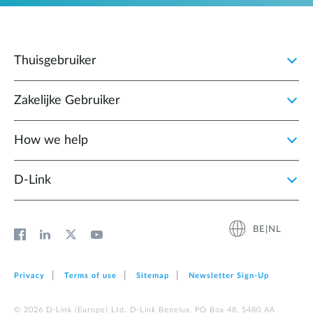
Thuisgebruiker
Zakelijke Gebruiker
How we help
D‑Link
BE|NL
Privacy
Terms of use
Sitemap
Newsletter Sign‑Up
© 2026 D‑Link (Europe) Ltd. D-Link Benelux, PO Box 48, 5480 AA