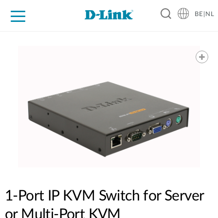
BE|NL
Voor Thuis
Business
Industrial
Support
Resources
Partners
1-Port IP KVM Switch for Server
or Multi-Port KVM