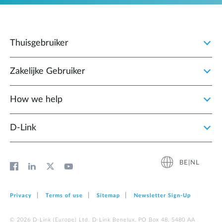
Thuisgebruiker
Zakelijke Gebruiker
How we help
D‑Link
BE|NL
Privacy
Terms of use
Sitemap
Newsletter Sign‑Up
© 2026 D‑Link (Europe) Ltd. D-Link Benelux, PO Box 48, 5480 AA