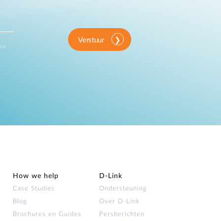
Verstuur
ink
How we help
D‑Link
Case Studies
Ondersteuning
Blog
Over D‑Link
Brochures en Guides
Persberichten