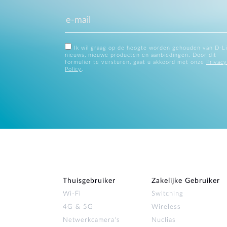
Ik wil graag op de hoogte worden gehouden van D-L
nieuws, nieuwe producten en aanbiedingen. Door dit
formulier te versturen, gaat u akkoord met onze
Privacy
Policy
.
Thuisgebruiker
Zakelijke Gebruiker
Wi‑Fi
Switching
4G & 5G
Wireless
Netwerkcamera's
Nuclias