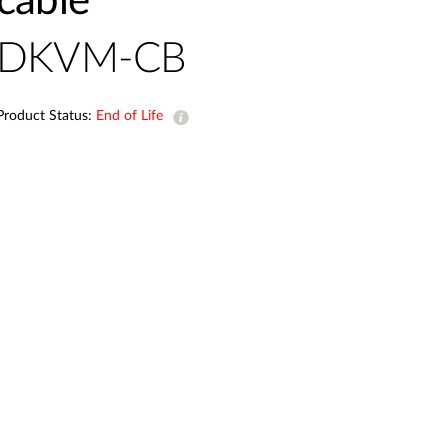
cable
Smart
Building
DKVM-CB
Smart Pole
Product Status:
End of Life