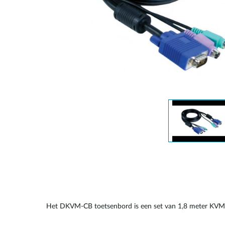
Unmanaged
Switches
PoE
Switches
Accessoires
Management
Waar te
Koop
Cloud
Mediaconverters
Network
Management
Active
Fibers
Network
Controllers
Direct
Attach
Cables
PoE
Adapters
Het DKVM-CB toetsenbord is een set van 1,8 meter KV