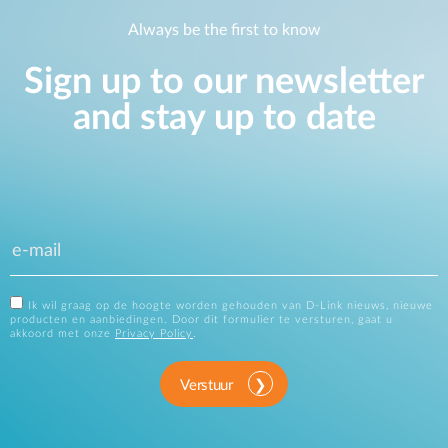
Always be the first to know
Sign up to our newsletter
and stay up to date
Ik wil graag op de hoogte worden gehouden van D-Link nieuws, nieuwe
producten en aanbiedingen. Door dit formulier te versturen, gaat u
akkoord met onze
Privacy Policy
.
Verstuur