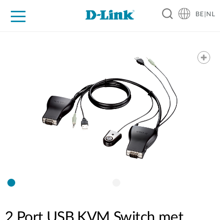
BE|NL
Voor Thuis
Business
Industrial
Support
Resources
Partners
2 Port USB KVM Switch met