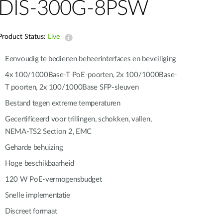
DIS-300G-8PSW
Smart
Building
Smart Pole
Product Status:
Live
Eenvoudig te bedienen beheerinterfaces en beveiliging
4x 100/1000Base-T PoE-poorten, 2x 100/1000Base-
T poorten, 2x 100/1000Base SFP-sleuven
Bestand tegen extreme temperaturen
Gecertificeerd voor trillingen, schokken, vallen,
NEMA‑TS2 Section 2, EMC
Geharde behuizing
Hoge beschikbaarheid
120 W PoE-vermogensbudget
Snelle implementatie
Discreet formaat