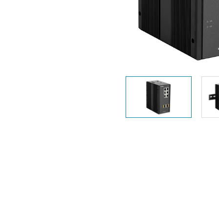
Unmanaged
Switches
PoE
Switches
Accessoires
Management
Waar te
Koop
Cloud
Mediaconverters
Network
Management
Active
Fibers
Network
Controllers
Direct
Attach
Cables
PoE
Adapters