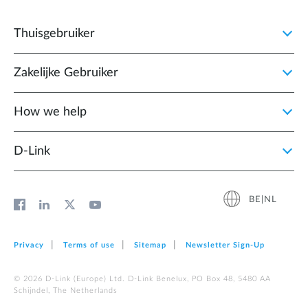
Thuisgebruiker
Zakelijke Gebruiker
How we help
D‑Link
BE|NL
Privacy
Terms of use
Sitemap
Newsletter Sign‑Up
© 2026 D‑Link (Europe) Ltd. D-Link Benelux, PO Box 48, 5480 AA
Schijndel, The Netherlands