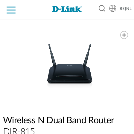
BE|NL
Voor Thuis
Business
Industrial
Support
Resources
Partners
Wireless N Dual Band Router
DIR-815