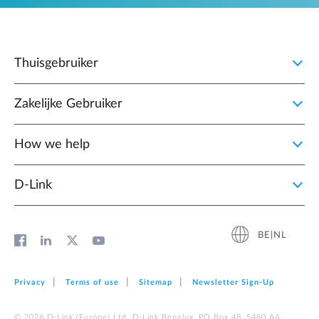
Thuisgebruiker
Zakelijke Gebruiker
How we help
D‑Link
BE|NL
Privacy
Terms of use
Sitemap
Newsletter Sign‑Up
© 2026 D‑Link (Europe) Ltd. D-Link Benelux, PO Box 48, 5480 AA