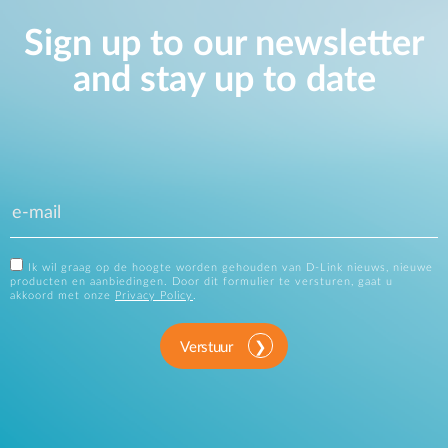
Sign up to our newsletter
and stay up to date
Ik wil graag op de hoogte worden gehouden van D-Link nieuws, nieuwe
producten en aanbiedingen. Door dit formulier te versturen, gaat u
akkoord met onze
Privacy Policy
.
Verstuur