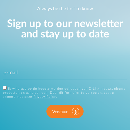
Always be the first to know
Sign up to our newsletter
and stay up to date
Ik wil graag op de hoogte worden gehouden van D-Link nieuws, nieuwe
producten en aanbiedingen. Door dit formulier te versturen, gaat u
akkoord met onze
Privacy Policy
.
Verstuur