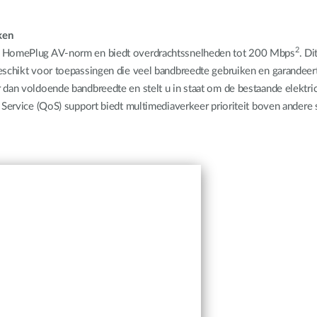
ken
2
de HomePlug AV-norm en biedt overdrachtssnelheden tot 200 Mbps
. D
geschikt voor toepassingen die veel bandbreedte gebruiken en garandee
 dan voldoende bandbreedte en stelt u in staat om de bestaande elektric
f Service (QoS) support biedt multimediaverkeer prioriteit boven ander