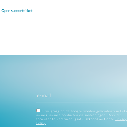
Open supportticket
Ik wil graag op de hoogte worden gehouden van D-L
nieuws, nieuwe producten en aanbiedingen. Door dit
formulier te versturen, gaat u akkoord met onze
Privacy
Policy
.