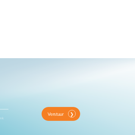
Verstuur
ink