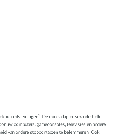
Smart
Building
Smart Pole
1
ktriciteitsleidingen
. De mini-adapter verandert elk
voor uw computers, gameconsoles, televisies en andere
kheid van andere stopcontacten te belemmeren. Ook