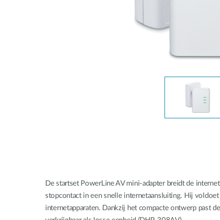
Unmanaged
Switches
PoE
Switches
Accessoires
Management
Waar te
Koop
Cloud
Mediaconverters
Network
Management
Active
Fibers
Network
Controllers
Direct
Attach
Cables
PoE
Adapters
De startset PowerLine AV mini-adapter breidt de internet
stopcontact in een snelle internetaansluiting. Hij vold
internetapparaten. Dankzij het compacte ontwerp past d