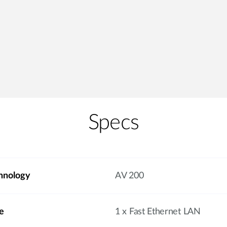
Specs
hnology
AV 200
e
1 x Fast Ethernet LAN