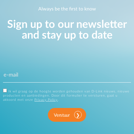
Always be the first to know
Sign up to our newsletter
and stay up to date
Ik wil graag op de hoogte worden gehouden van D-Link nieuws, nieuwe
producten en aanbiedingen. Door dit formulier te versturen, gaat u
akkoord met onze
Privacy Policy
.
Verstuur